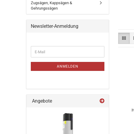
Zugsägen, Kappsägen &
Gehrungssägen
Newsletter-Anmeldung
WEITER
E-
ZUR
Mail
NEWSLETTER-
ANMELDUNG
ANMELDEN
Angebote
H
2