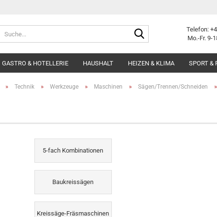
Suche...
Telefon: +
Mo.-Fr. 9-1
GASTRO & HOTELLERIE
HAUSHALT
HEIZEN & KLIMA
SPORT & 
»
»
»
»
Technik
Werkzeuge
Maschinen
Sägen/Trennen/Schneiden
5-fach Kombinationen
Baukreissägen
Kreissäge-Fräsmaschinen