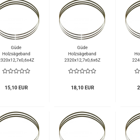
Güde
Güde
Holzsägeband
Holzsägeband
Ho
2320x12,7x0,6x4Z
2320x12,7x0,6x6Z
224
54988
54989
15,10 EUR
18,10 EUR
2