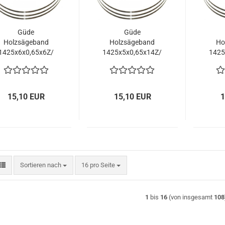
Güde
Güde
Holzsägeband
Holzsägeband
Ho
1425x6x0,65x6Z/
1425x5x0,65x14Z/
1425
83815
83816
15,10 EUR
15,10 EUR
1
Sortieren nach
pro Seite
Sortieren nach
16 pro Seite
1
bis
16
(von insgesamt
108