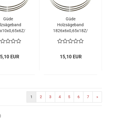
Güde
Güde
lzsägeband
Holzsägeband
x10x0,65x6Z/
1826x6x0,65x18Z/
83817
83818
5,10 EUR
15,10 EUR
1
2
3
4
5
6
7
»
)