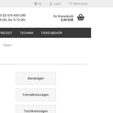
DE
Login
Merkzettel
43 (0) 676 4331280
Ihr Warenkorb
8 Uhr, Sa. 9-12 Uhr
0,00 EUR
FREIZEIT
TECHNIK
TIERZUBEHÖR
»
Sägen
Bandsägen
Formatkreissägen
Tischkreissägen