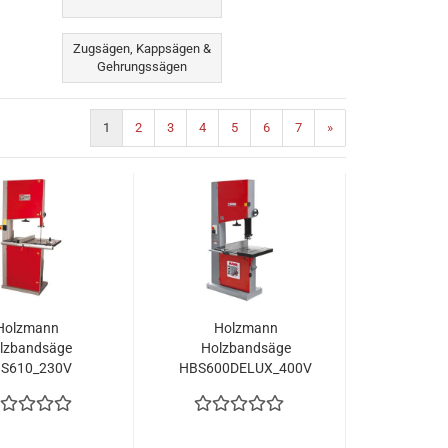
Zugsägen, Kappsägen &
Gehrungssägen
1
2
3
4
5
6
7
»
Holzmann
Holzmann
lzbandsäge
Holzbandsäge
S610_230V
HBS600DELUX_400V
Tisch XL