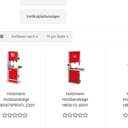
Vertikalplattensägen
Sortieren nach
pro Seite
Sortieren nach
16 pro Seite
Holzmann
Holzmann
Holzbandsäge
Holzbandsäge
Ho
BS470PROFI_230V
HBS610_400V
HB
 Geschwindigkeiten
Tisch XL