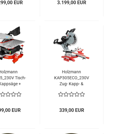
299,00 EUR
3.199,00 EUR
Holzmann
Holzmann
5_230V Tisch-
KAP305ECO_230V
Kappsäge +
Zug- Kapp- &
ägeblatt &
Gehrungssäge
Anschlag
99,00 EUR
339,00 EUR