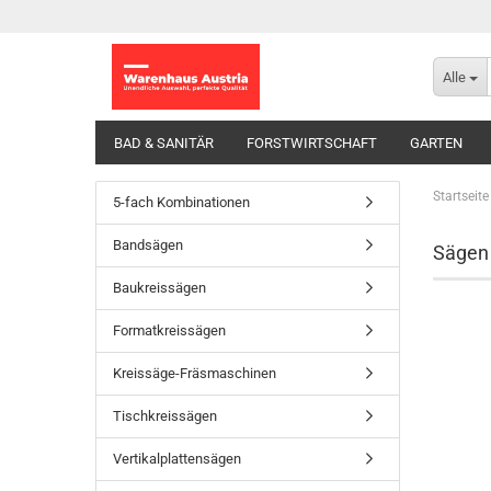
Alle
BAD & SANITÄR
FORSTWIRTSCHAFT
GARTEN
Startseite
5-fach Kombinationen
Bandsägen
Sägen
Baukreissägen
Formatkreissägen
Kreissäge-Fräsmaschinen
Tischkreissägen
Vertikalplattensägen