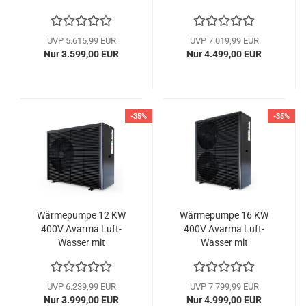
Invertertechnik
Invertertechnik
Monoblock Hofman
Monoblock Hofman
Energy
Energy
UVP 5.615,99 EUR
UVP 7.019,99 EUR
Nur 3.599,00 EUR
Nur 4.499,00 EUR
-35%
-35%
Wärmepumpe 12 KW
Wärmepumpe 16 KW
400V Avarma Luft-
400V Avarma Luft-
Wasser mit
Wasser mit
Invertertechnik
Invertertechnik
Monoblock Hofman
Monoblock Hofman
Energy
Energy
UVP 6.239,99 EUR
UVP 7.799,99 EUR
Nur 3.999,00 EUR
Nur 4.999,00 EUR