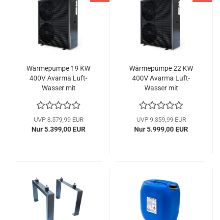
Wärmepumpe 19 KW
Wärmepumpe 22 KW
400V Avarma Luft-
400V Avarma Luft-
Wasser mit
Wasser mit
Invertertechnik
Invertertechnik
Monoblock Hofman
Monoblock Hofman
Energy
Energy
UVP 8.579,99 EUR
UVP 9.359,99 EUR
Nur 5.399,00 EUR
Nur 5.999,00 EUR