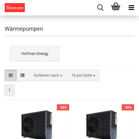
Wärmepumpen
Hofman Energy
Sortieren nach
pro Seite
Sortieren nach
16 pro Seite
1
-35%
-35%