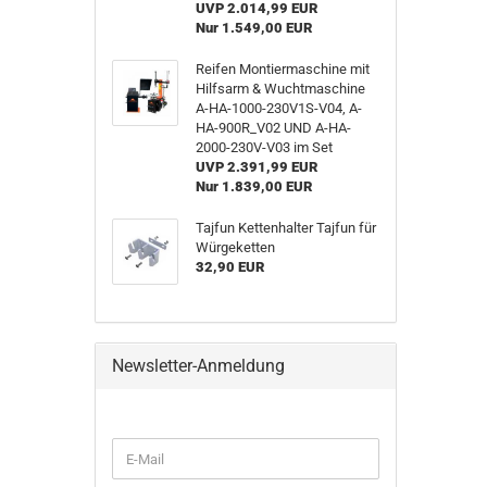
UVP 2.014,99 EUR
Nur 1.549,00 EUR
Reifen Montiermaschine mit
Hilfsarm & Wuchtmaschine
A-HA-1000-230V1S-V04, A-
HA-900R_V02 UND A-HA-
2000-230V-V03 im Set
UVP 2.391,99 EUR
Nur 1.839,00 EUR
Tajfun Kettenhalter Tajfun für
Würgeketten
32,90 EUR
Newsletter-Anmeldung
WEITER
E-
ZUR
Mail
NEWSLETTER-