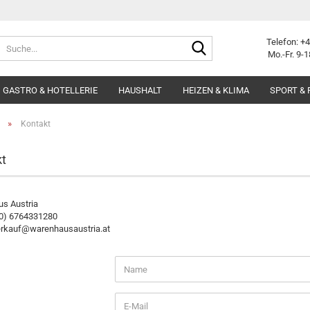
Suche...
Telefon: +
Mo.-Fr. 9-1
GASTRO & HOTELLERIE
HAUSHALT
HEIZEN & KLIMA
SPORT & 
»
Kontakt
t
s Austria
(0) 6764331280
verkauf@warenhausaustria.at
T