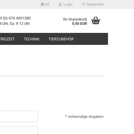
DE
Login
Merkzettel
43 (0) 676 4331280
Ihr Warenkorb
8 Uhr, Sa. 9-12 Uhr
0,00 EUR
FREIZEIT
TECHNIK
TIERZUBEHÖR
* notwendige Angaben