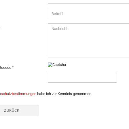
t
itscode
CHUTZBESTIMMUNGEN
nschutzbestimmungen
habe ich zur Kenntnis genommen.
ZURÜCK