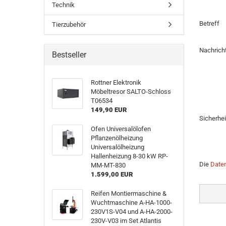
Technik
Betreff
Tierzubehör
Nachrich
Bestseller
Rottner Elektronik
Möbeltresor SALTO-Schloss
T06534
149,90 EUR
Sicherhe
Ofen Universalölofen
Pflanzenölheizung
Universalölheizung
Hallenheizung 8-30 kW RP-
DATENS
Die
Date
MM-MT-830
1.599,00 EUR
Reifen Montiermaschine &
Wuchtmaschine A-HA-1000-
230V1S-V04 und A-HA-2000-
230V-V03 im Set Atlantis