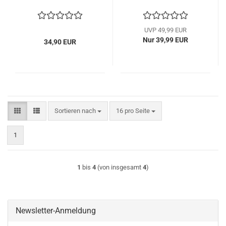
0600 10 28
UVP 49,99 EUR
Nur 39,99 EUR
34,90 EUR
Sortieren nach
pro Seite
Sortieren nach
16 pro Seite
1
1
bis
4
(von insgesamt
4
)
Newsletter-Anmeldung