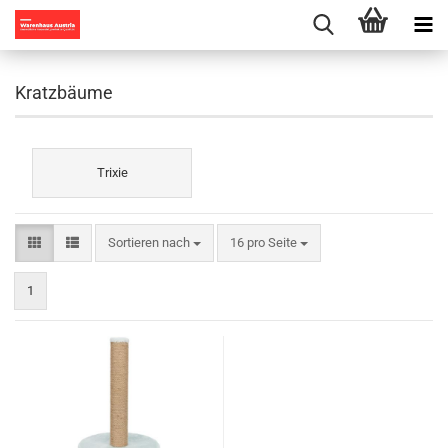
Kratzbäume
Trixie
Sortieren nach
pro Seite
Sortieren nach
16 pro Seite
1