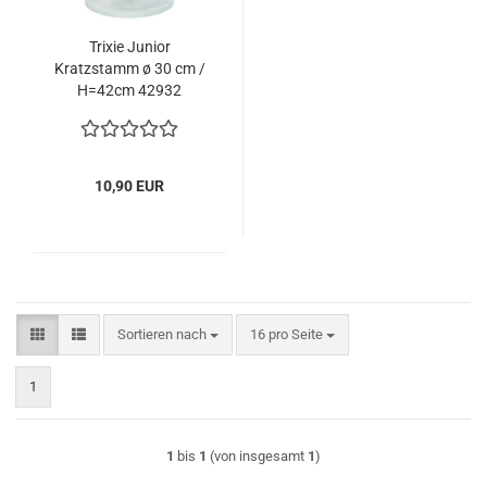
Trixie Junior
Kratzstamm ø 30 cm /
H=42cm 42932
10,90 EUR
Sortieren nach
pro Seite
Sortieren nach
16 pro Seite
1
1
bis
1
(von insgesamt
1
)