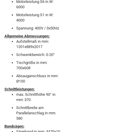
Motorleistung S6 in W:
6000
Motorleistung S1 in W:
4000
Spannung: 400V / 3x50Hz
Allgemeine Abmessungen:
Aufstellmaß in mm:
1201x889x2017
Schwenkbereich: 0-20°
Tischgröße in mm:
700x608
Absauganschluss in mm:
Ø100
Schnittleistungen:
max. Schnitthöhe 90° in
mm: 370
Schnittbreite am
Parallelanschlag in mm:
580
Bandsägen:
Sägeband in mm: 4470x10