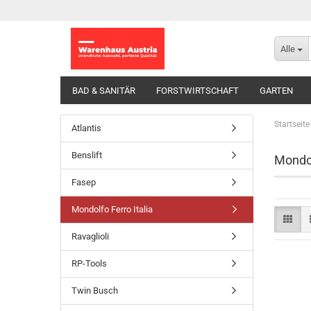
Alle
BAD & SANITÄR
FORSTWIRTSCHAFT
GARTEN
Startseite
Atlantis
Benslift
Mondol
Fasep
Mondolfo Ferro Italia
Ravaglioli
RP-Tools
Twin Busch