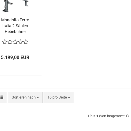
Mondolfo Ferro
Italia 2-Säulen
Hebebühne
ydraulisch OV 5,5
t, 400 V. H: 4,05 m
PI255HC
5.199,00 EUR
Sortieren nach
pro Seite
Sortieren nach
16 pro Seite
1
bis
1
(von insgesamt
1
)