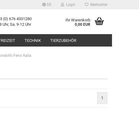
DE
Login
Merkzettel
43 (0) 676 4331280
Ihr Warenkorb
8 Uhr, Sa. 9-12 Uhr
0,00 EUR
FREIZEIT
TECHNIK
TIERZUBEHÖR
ndolfo Ferro Italia
1