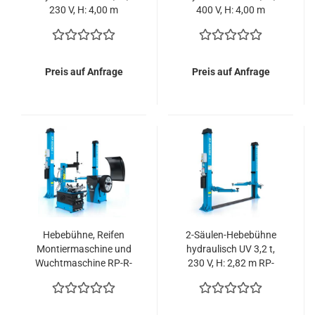
230 V, H: 4,00 m
400 V, H: 4,00 m
(verstellbar) RP-R-
(verstellbar) RP-R-
6213B2-400-230V
6213B2-400-400V
Preis auf Anfrage
Preis auf Anfrage
Hebebühne, Reifen
2-Säulen-Hebebühne
Montiermaschine und
hydraulisch UV 3,2 t,
Wuchtmaschine RP-R-
230 V, H: 2,82 m RP-
6253B2V-282-400V RP-
6253B2
R-U200PN-400V1S und
RP-R-U100PN im Set