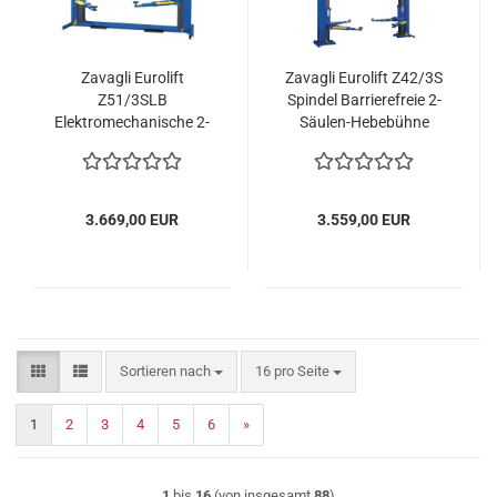
Zavagli Eurolift
Zavagli Eurolift Z42/3S
Z51/3SLB
Spindel Barrierefreie 2-
Elektromechanische 2-
Säulen-Hebebühne
Säulen-Hebebühne
2700kg
3500kg mit langen
Armen
3.669,00 EUR
3.559,00 EUR
Sortieren nach
pro Seite
Sortieren nach
16 pro Seite
1
2
3
4
5
6
»
1
bis
16
(von insgesamt
88
)