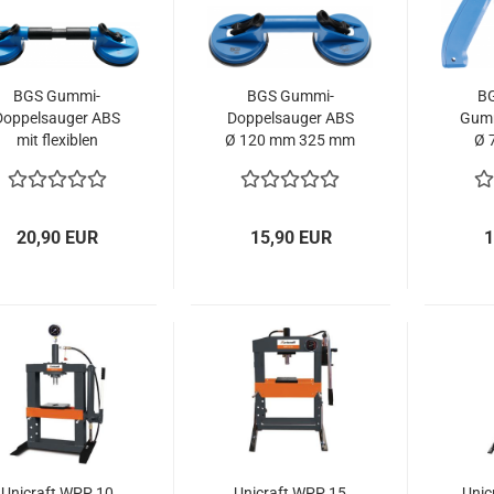
BGS Gummi-
BGS Gummi-
BG
Doppelsauger ABS
Doppelsauger ABS
Gumm
mit flexiblen
Ø 120 mm 325 mm
Ø 
Köpfen Ø 120 mm
7991
390 mm 8000
20,90 EUR
15,90 EUR
1
Unicraft WPP 10
Unicraft WPP 15
Unic