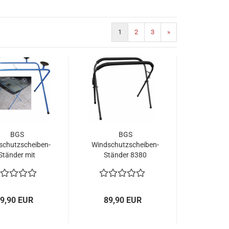
1
2
3
»
BGS
BGS
schutzscheiben-
Windschutzscheiben-
Ständer mit
Ständer 8380
gplatten 8460
9,90 EUR
89,90 EUR