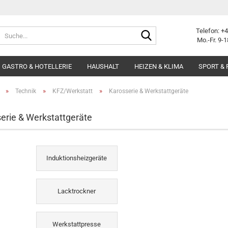
Suche...
Telefon: +
Mo.-Fr. 9-1
GASTRO & HOTELLERIE
HAUSHALT
HEIZEN & KLIMA
SPORT & 
»
»
»
Technik
KFZ/Werkstatt
Karosserie & Werkstattgeräte
erie & Werkstattgeräte
Induktionsheizgeräte
Lacktrockner
Werkstattpresse