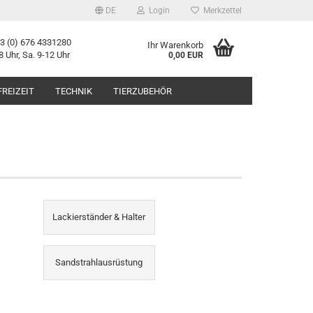
DE
Login
Merkzettel
43 (0) 676 4331280
Ihr Warenkorb
8 Uhr, Sa. 9-12 Uhr
0,00 EUR
FREIZEIT
TECHNIK
TIERZUBEHÖR
Lackierständer & Halter
Sandstrahlausrüstung