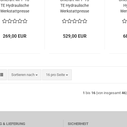
TE Hydraulische
TE Hydraulische
H
Werkstattpresse
Werkstattpresse
Wer
269,00 EUR
529,00 EUR
6
Sortieren nach
pro Seite
Sortieren nach
16 pro Seite
1
bis
16
(von insgesamt
46
 & LIEFERUNG
SICHERHEIT