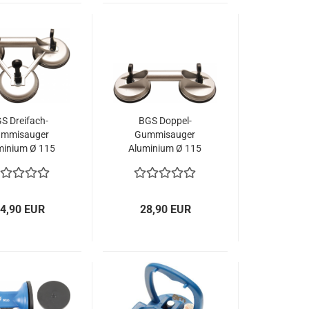
S Dreifach-
BGS Doppel-
mmisauger
Gummisauger
minium Ø 115
Aluminium Ø 115
mm 7996
mm 7993
4,90 EUR
28,90 EUR