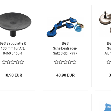
BGS Saugplatte Ø
BGS
BG
130 mm für Art.
Scheibenträger-
Gu
8460 8460-1
Satz 3-tlg. 7997
Alu
10,90 EUR
43,90 EUR
3