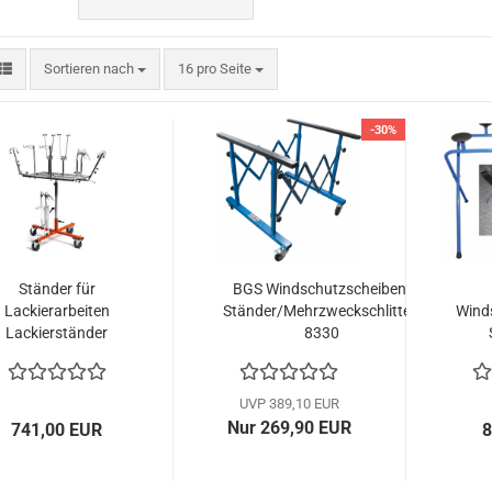
Sortieren nach
pro Seite
Sortieren nach
16 pro Seite
-30%
Ständer für
BGS Windschutzscheiben-
Lackierarbeiten
Ständer/Mehrzweckschlitten
Wind
Lackierständer
8330
Sau
UVP 389,10 EUR
Nur 269,90 EUR
741,00 EUR
8