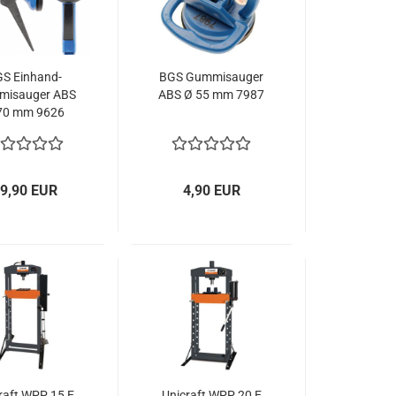
S Einhand-
BGS Gummisauger
isauger ABS
ABS Ø 55 mm 7987
70 mm 9626
9,90 EUR
4,90 EUR
raft WPP 15 E
Unicraft WPP 20 E