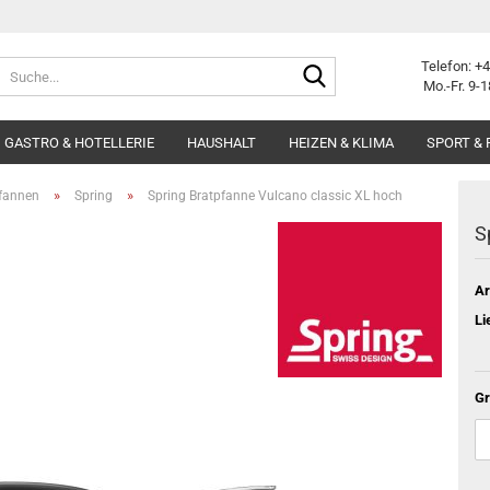
Suche...
Telefon: +
Mo.-Fr. 9-1
GASTRO & HOTELLERIE
HAUSHALT
HEIZEN & KLIMA
SPORT & 
»
»
fannen
Spring
Spring Bratpfanne Vulcano classic XL hoch
S
Ar
Li
Gr