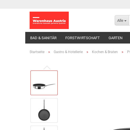
Alle
BAD & SANITÄR
FORSTWIRTSCHAFT
GARTEN
»
»
»
Startseite
Gastro & Hotellerie
Kochen & Braten
P