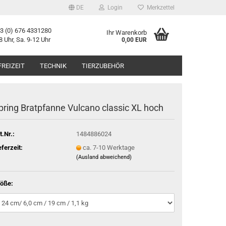
DE
Login
Merkzettel
43 (0) 676 4331280
Ihr Warenkorb
8 Uhr, Sa. 9-12 Uhr
0,00 EUR
FREIZEIT
TECHNIK
TIERZUBEHÖR
pring Bratpfanne Vulcano classic XL hoch
t.Nr.:
1484886024
eferzeit:
ca. 7-10 Werktage
(Ausland abweichend)
öße: