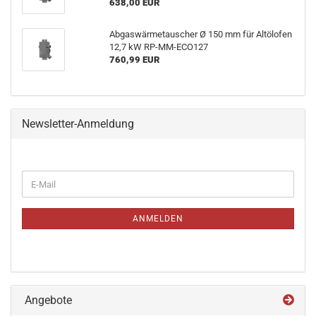
638,00 EUR
Abgaswärmetauscher Ø 150 mm für Altölofen
12,7 kW RP-MM-ECO127
760,99 EUR
Newsletter-Anmeldung
WEITER
E-
ZUR
Mail
NEWSLETTER-
ANMELDUNG
ANMELDEN
Angebote