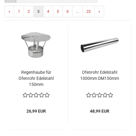
«
1
2
3
4
5
6
...
22
»
Regenhaube für
Ofenrohr Edelstahl
Ofenrohr Edelstahl
1000mm DM150mm
150mm
26,99 EUR
48,99 EUR