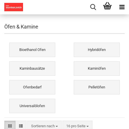
Öfen & Kamine
Bioethanol Ofen
Hybridöfen
Kaminbausätze
Kaminöfen
Ofenbedarf
Pelletöfen
Universalölofen
Sortieren nach
pro Seite
Sortieren nach
16 pro Seite