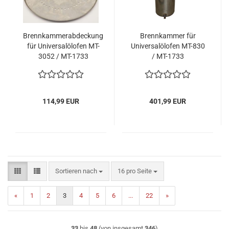
Brennkammerabdeckung
Brennkammer für
für Universalölofen MT-
Universalölofen MT-830
3052 / MT-1733
/ MT-1733
114,99 EUR
401,99 EUR
Sortieren nach
pro Seite
Sortieren nach
16 pro Seite
«
1
2
3
4
5
6
...
22
»
33
bis
48
(von insgesamt
346
)