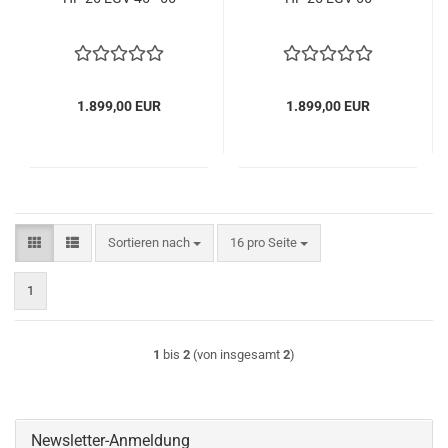
1.899,00 EUR
1.899,00 EUR
Sortieren nach
pro Seite
Sortieren nach
16 pro Seite
1
1
bis
2
(von insgesamt
2
)
Newsletter-Anmeldung