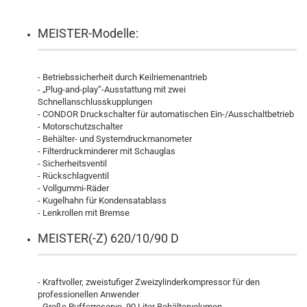
MEISTER-Modelle:
- Betriebssicherheit durch Keilriemenantrieb
- „Plug-and-play“-Ausstattung mit zwei
Schnellanschlusskupplungen
- CONDOR Druckschalter für automatischen Ein-/Ausschaltbetrieb
- Motorschutzschalter
- Behälter- und Systemdruckmanometer
- Filterdruckminderer mit Schauglas
- Sicherheitsventil
- Rückschlagventil
- Vollgummi-Räder
- Kugelhahn für Kondensatablass
- Lenkrollen mit Bremse
MEISTER(-Z) 620/10/90 D
- Kraftvoller, zweistufiger Zweizylinderkompressor für den
professionellen Anwender
- Große Pufferreserve, 90 Liter Behältervolumen