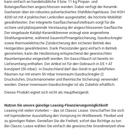
kann einfach an handelsübliche 5 bzw. 11 kg Propan- und
Butangasflaschen angeschlossen werden. Dabei verfügt der Keramik-
Gasheizer über ein robustes pulverlackiertes Stahlblechgehäuse. Der KGH
4200 ist mit 4 praktischen Lenkrollen ausgestattet, die höchste Mobilität
gewährleisten. Der integrierte Gasflaschenaufstellraum sorgt für die
sichere und platzsparende Verstauung der angeschlossenen Gasflasche.
Der eingebaute Katalyt-Keramikbrenner erzeugt eine angenehme
Strahlungswärme, während Sauerstoffmangelsicherung, Gasdruckregler
sowie thermoelektrische Zündsicherung den sicheren Betrieb des
Heizgerätes gewährleisten. Dank Piezozünder ganz einfach in Betrieb
genommen, kann die Heizleistung entsprechend der gewünschten
Raumtemperatur eingestellt werden. Ein Gasschlauch ist bereits im
Lieferumfang enthalten. Der Artikel ist für den Gebrauch in DE + AT
konzipiert (50 mbar). In Deutschland darf das Gerät in gut belüfteten
Räumen nur mit einem 50 mbar Innenraum-Gasdruckregler (2
Druckstufen, Druckmanometer und thermische Sicherung) verwendet
werden. Dieser Innenraum-Gasdruckregler ist als Zubehör erhältlich.
Dieses Produkt eignet sich nicht als Hauptheizgerät.
Nutzen Sie unsere günstige Leasing-Finanzierungsmöglichkeit!
Leasing mit vielen Vorteilen – das ist Classic Lease. Verschaffen Sie sich
mit topmoderner Ausstattung den Vorsprung im Wettbewerb. Flexibel und
zu günstigen Raten. Genießen Sie die Freiheit, sofort das Richtige zu tun:
Bei Classic Lease wählen Sie einfach die gewünschte Grundmietzeit ohne