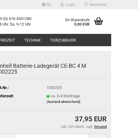
DE
Login
Merkzettel
43 (0) 676 4331280
Ihr Warenkorb
8 Uhr, Sa. 9-12 Uhr
0,00 EUR
FREIZEIT
TECHNIK
TIERZUBEHÖR
inhell Batterie-Ladegerät CE-BC 4 M
002225
t.Nr.:
1002225
eferzeit:
ca. 3-4 Werktage
(Ausland abweichend)
37,95 EUR
inkl. 20% MwSt. zzgl.
Versand