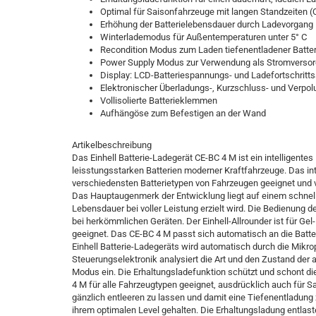
Optimal für Saisonfahrzeuge mit langen Standzeiten (
Erhöhung der Batterielebensdauer durch Ladevorgang
Winterlademodus für Außentemperaturen unter 5° C
Recondition Modus zum Laden tiefenentladener Batter
Power Supply Modus zur Verwendung als Stromverso
Display: LCD-Batteriespannungs- und Ladefortschritt
Elektronischer Überladungs-, Kurzschluss- und Verpo
Vollisolierte Batterieklemmen
Aufhängöse zum Befestigen an der Wand
Artikelbeschreibung
Das Einhell Batterie-Ladegerät CE-BC 4 M ist ein intelligent
leisstungsstarken Batterien moderner Kraftfahrzeuge. Das inte
verschiedensten Batterietypen von Fahrzeugen geeignet und 
Das Hauptaugenmerk der Entwicklung liegt auf einem schnell
Lebensdauer bei voller Leistung erzielt wird. Die Bedienung de
bei herkömmlichen Geräten. Der Einhell-Allrounder ist für Ge
geeignet. Das CE-BC 4 M passt sich automatisch an die Batt
Einhell Batterie-Ladegeräts wird automatisch durch die Mik
Steuerungselektronik analysiert die Art und den Zustand der 
Modus ein. Die Erhaltungsladefunktion schützt und schont die
4 M für alle Fahrzeugtypen geeignet, ausdrücklich auch für S
gänzlich entleeren zu lassen und damit eine Tiefenentladung z
ihrem optimalen Level gehalten. Die Erhaltungsladung entlast