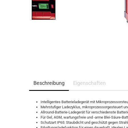
Beschreibung
Eigenschaften
Intelligentes Batterieladegerät mit Mikroprozessorste
Mehrstufiger Ladezyklus, mikroprozessorgesteuert un
Allround-Batterie-Ladegerät für verschiedenste Batter
Für Gel, AGM, wartungsfreie und -arme Blei-Säure-Bat
Schutzart IP65: Staubdicht und geschützt gegen Stra
Erhaltungsladefunktion für einen dauerhaft, idealen 