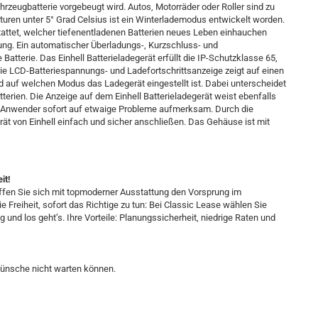
rzeugbatterie vorgebeugt wird. Autos, Motorräder oder Roller sind zu
turen unter 5° Grad Celsius ist ein Winterlademodus entwickelt worden.
tattet, welcher tiefenentladenen Batterien neues Leben einhauchen
g. Ein automatischer Überladungs-, Kurzschluss- und
atterie. Das Einhell Batterieladegerät erfüllt die IP-Schutzklasse 65,
ie LCD-Batteriespannungs- und Ladefortschrittsanzeige zeigt auf einen
d auf welchen Modus das Ladegerät eingestellt ist. Dabei unterscheidet
terien. Die Anzeige auf dem Einhell Batterieladegerät weist ebenfalls
 Anwender sofort auf etwaige Probleme aufmerksam. Durch die
rät von Einhell einfach und sicher anschließen. Das Gehäuse ist mit
it!
affen Sie sich mit topmoderner Ausstattung den Vorsprung im
 Freiheit, sofort das Richtige zu tun: Bei Classic Lease wählen Sie
nd los geht’s. Ihre Vorteile: Planungssicherheit, niedrige Raten und
 Wünsche nicht warten können.