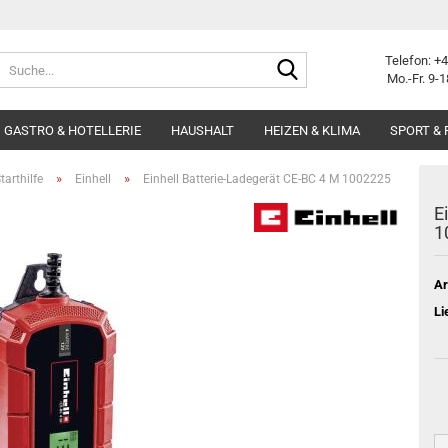
Suche...
Telefon: +
Mo.-Fr. 9-1
GASTRO & HOTELLERIE
HAUSHALT
HEIZEN & KLIMA
SPORT & 
»
»
tarthilfe
Einhell
Einhell Batterie-Ladegerät CE-BC 4 M 1002225
E
1
Ar
Li