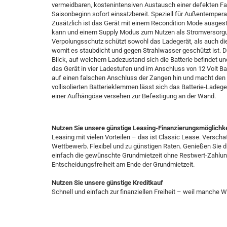
vermeidbaren, kostenintensiven Austausch einer defekten Fah
Saisonbeginn sofort einsatzbereit. Speziell für Außentempera
Zusätzlich ist das Gerät mit einem Recondition Mode ausges
kann und einem Supply Modus zum Nutzen als Stromversorgun
Verpolungsschutz schützt sowohl das Ladegerät, als auch die B
womit es staubdicht und gegen Strahlwasser geschützt ist. D
Blick, auf welchem Ladezustand sich die Batterie befindet un
das Gerät in vier Ladestufen und im Anschluss von 12 Volt Bat
auf einen falschen Anschluss der Zangen hin und macht den
vollisolierten Batterieklemmen lässt sich das Batterie-Ladege
einer Aufhängöse versehen zur Befestigung an der Wand.
Nutzen Sie unsere günstige Leasing-Finanzierungsmöglichke
Leasing mit vielen Vorteilen – das ist Classic Lease. Versch
Wettbewerb. Flexibel und zu günstigen Raten. Genießen Sie die
einfach die gewünschte Grundmietzeit ohne Restwert-Zahlung u
Entscheidungsfreiheit am Ende der Grundmietzeit.
Nutzen Sie unsere günstige Kreditkauf
Schnell und einfach zur finanziellen Freiheit – weil manche