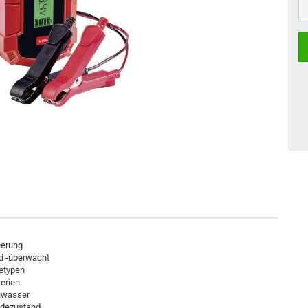
uerung
d -überwacht
ietypen
terien
hlwasser
Ladezustand