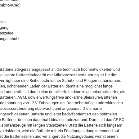
Cabrio/Krad)
ien
rgung
sanzeige
lungsschutz
es Batterieladegerät, angepasst an die technisch hochentwickelten und
lligente Batterieladegerät mit Mikroprozessorsteuerung ist für die
verfügt über eine Reihe technischer Schutz- und Pflegemechanismen.
en, schonenden Laden der Batterien, damit eine möglichst lange
s Ladegeräts ist durch eine detaillierte Ladeanzeige unkomplizierter, als
l-Batterien, AGM, sowie wartungsfreie und -arme Bleisäure-Batterien
eriespannung von 12 V-Fahrzeugen an. Der mehrstufige Ladezyklus des
roprozessorsteuerung überwacht und angepasst. Die smarte
angeschlossenen Batterie und leitet bedarfsorientiert den optimalen
 Batterie für einen dauerhaft idealen Ladezustand. Damit ist das CE-BC
aisonfahrzeuge mit langen Standzeiten: Statt die Batterie sich langsam
u riskieren, wird die Batterie mittels Erhaltungsladung schonend auf
et die Batteriezellen und verlängert die Nutzungsdauer, womit einem