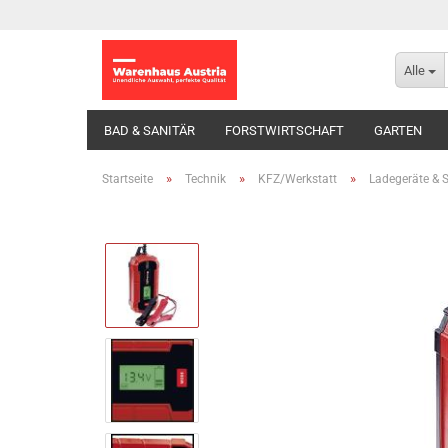
Alle
BAD & SANITÄR
FORSTWIRTSCHAFT
GARTEN
»
»
»
Startseite
Technik
KFZ/Werkstatt
Ladegeräte & S