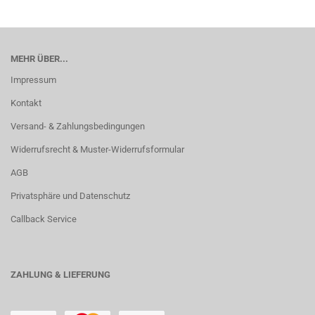
MEHR ÜBER...
Impressum
Kontakt
Versand- & Zahlungsbedingungen
Widerrufsrecht & Muster-Widerrufsformular
AGB
Privatsphäre und Datenschutz
Callback Service
ZAHLUNG & LIEFERUNG