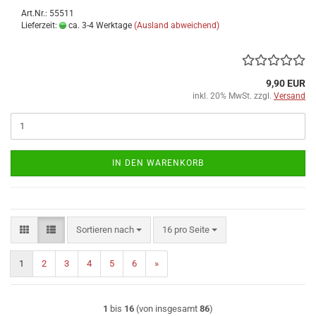
Art.Nr.: 55511
Lieferzeit:
ca. 3-4 Werktage
(Ausland abweichend)
9,90 EUR
inkl. 20% MwSt. zzgl.
Versand
IN DEN WARENKORB
Sortieren nach
pro Seite
Sortieren nach
16 pro Seite
1
2
3
4
5
6
»
1
bis
16
(von insgesamt
86
)