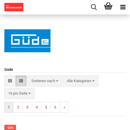
Güde
Sortieren nach
Sortieren nach
Alle Kategorien
pro Seite
16 pro Seite
1
2
3
4
5
6
»
-23%