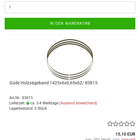
IN DEN WARENKORB
Güde Holzsägeband 1425x6x0,65x6Z/ 83815
Art.Nr.: 83815
Lieferzeit:
ca. 3-4 Werktage
(Ausland abweichend)
Lagerbestand: 3 Stück
15,10 EUR
inkl. 20% MwSt. zzgl.
Versand